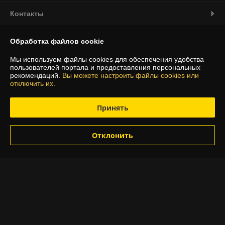
Контакты
Доставка и оплата
Обработка файлов cookie
Мы используем файлы cookies для обеспечения удобства
Полная версия сайта
пользователей портала и предоставления персональных
рекомендаций.
Вы можете настроить файлы cookies или
отключить их.
Политика обработки cookies
Принять
Сайт создан на платформе Deal.by
Отклонить
Информация для покупателя
Индивидуальный предприниматель:
ИП Козловский Ян Владимирович
г.Минск ул.Охотская 145
Регистрационный номер ЕГР: 192787395