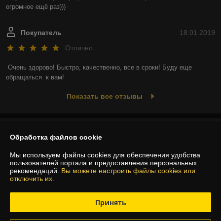
огромное ещё раз)))
Покупатель
18.01.2019
Отлично
Очень здорово! Быстро, качественно, все в сроки! Буду еще  
обращаться  к вам!
Показать все отзывы
О нас
Обработка файлов cookie
Контакты
Мы используем файлы cookies для обеспечения удобства
пользователей портала и предоставления персональных
рекомендаций.
Вы можете настроить файлы cookies или
Доставка и оплата
отключить их.
Полная версия сайта
Принять