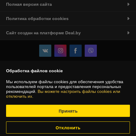
Полная версия сайта
Политика обработки cookies
Сайт создан на платформе Deal.by
Информация для покупателя
Обработка файлов cookie
Индивидуальный предприниматель:
ИП Козловский Ян Владимирович
Мы используем файлы cookies для обеспечения удобства
г.Минск ул.Охотская 145
пользователей портала и предоставления персональных
рекомендаций.
Вы можете настроить файлы cookies или
Регистрационный номер ЕГР: 192787395
отключить их.
УНП: 192787395
Принять
Регистрационный орган: Минский горисполком
Дата регистрации компании: 14.03.2017
Отклонить
Ссылка на свидетельство/лицензию