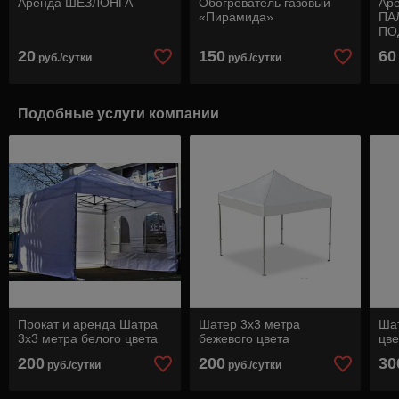
Аренда ШЕЗЛОНГА
Обогреватель газовый
Ар
«Пирамида»
ПА
ПО
20
150
60
руб./сутки
руб./сутки
Подобные услуги компании
Прокат и аренда Шатра
Шатер 3х3 метра
Шат
3х3 метра белого цвета
бежевого цвета
цве
200
200
30
руб./сутки
руб./сутки