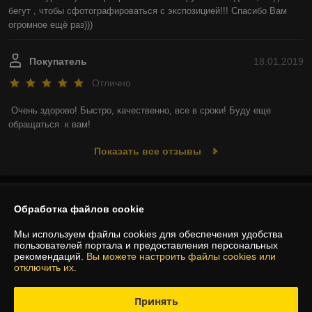
бегут , чтобы сфотографироваться с экспозицией!!! Спасибо Вам 
огромное ещё раз)))
Покупатель
18.01.2019
Отлично
Очень здорово! Быстро, качественно, все в сроки! Буду еще  
обращаться  к вам!
Показать все отзывы
О нас
Обработка файлов cookie
Контакты
Мы используем файлы cookies для обеспечения удобства
пользователей портала и предоставления персональных
рекомендаций.
Вы можете настроить файлы cookies или
Доставка и оплата
отключить их.
Полная версия сайта
Принять