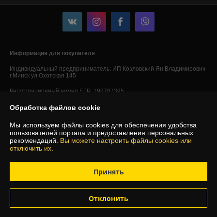
Информация для покупателя
Индивидуальный предприниматель:
ИП Козловский Ян Владимирович
г.Минск ул.Охотская 145
Регистрационный номер ЕГР: 192787395
УНП: 192787395
Обработка файлов cookie
Регистрационный орган: Минский горисполком
Мы используем файлы cookies для обеспечения удобства
пользователей портала и предоставления персональных
Дата регистрации компании: 14.03.2017
рекомендаций.
Вы можете настроить файлы cookies или
отключить их.
Ссылка на свидетельство/лицензию
Принять
Отклонить