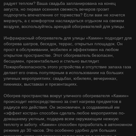
радует теплом? Ваша свадьба запланирована на конец
августа, но первая осенняя свежесть вечеров грозит
подпортить впечатление от торжества? Если вам не хочется
мерзнуть, а с комфортом наслаждаться отдыхом на свежем
воздухе, воспользуйтесь арендой обогревателей для улицы.
Инфракрасный обогреватель для улицы «Камин» подходит для
обогрева шатров, беседок, террас, открытых площадок. Он
прост в обслуживании, мобилен и эффективен на любом
открытом пространстве. Этот обогреватель безопасен,
бесшумен, презентабельно и стильно выглядит.
Пожаробезопасность этого устройства и отсутствие запаха газа
делает его очень популярным в использовании на больших
уличных мероприятиях: свадьбах, юбилеях, вечеринках,
пикниках, выставках и презентациях.
Обогрев пространства вокруг уличного обогревателя «Камин»
происходит непосредственно за счет нагрева предметов в
радиусе его действия. Он экономичен, а создаваемый им
«эффект костра» способен сделать любое мероприятие по-
домашнему уютным, подарив всем окружающим нежную
теплоту и заботу. «Камин» способен проработать в автономном
режиме до 30 часов. Это особенно удобно для больших